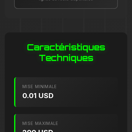
Caractéristiques
Techniques
MISE MINIMALE
0.01 USD
MISE MAXIMALE