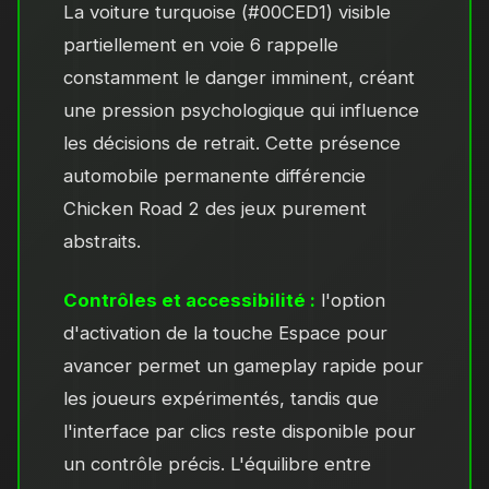
La voiture turquoise (#00CED1) visible
partiellement en voie 6 rappelle
constamment le danger imminent, créant
une pression psychologique qui influence
les décisions de retrait. Cette présence
automobile permanente différencie
Chicken Road 2 des jeux purement
abstraits.
Contrôles et accessibilité :
l'option
d'activation de la touche Espace pour
avancer permet un gameplay rapide pour
les joueurs expérimentés, tandis que
l'interface par clics reste disponible pour
un contrôle précis. L'équilibre entre