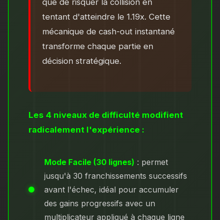
que de risquer la collision en
tentant d'atteindre le 1.19x. Cette
mécanique de cash-out instantané
transforme chaque partie en
décision stratégique.
Les 4 niveaux de difficulté modifient
radicalement l'expérience :
Mode Facile (30 lignes)
: permet
jusqu'à 30 franchissements successifs
avant l'échec, idéal pour accumuler
des gains progressifs avec un
multiplicateur appliqué à chaque ligne