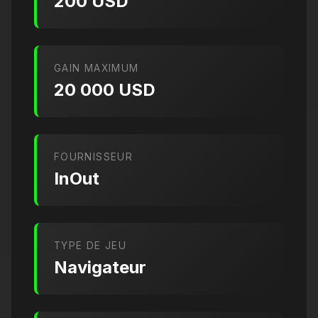
200 USD
GAIN MAXIMUM
20 000 USD
FOURNISSEUR
InOut
TYPE DE JEU
Navigateur