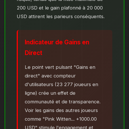
200 USD et le gain plafonné à 20 000
USD attirent les parieurs conséquents.
Indicateur de Gains en
Direct
Le point vert pulsant "Gains en
direct" avec compteur
d'utilisateurs (23 277 joueurs en
ligne) crée un effet de
communauté et de transparence.
Voir les gains des autres joueurs
comme "Pink Witten... +1000.00
USD" stimule l'engagement et