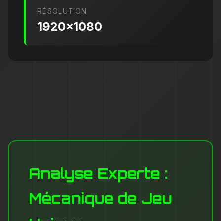
RÉSOLUTION
1920x1080
Analyse Experte :
Mécanique de Jeu