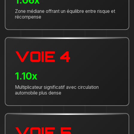
1.06x
Zone médiane offrant un équilibre entre risque et
récompense
VOIE 4
1.10x
Multiplicateur significatif avec circulation
automobile plus dense
VOIE 5