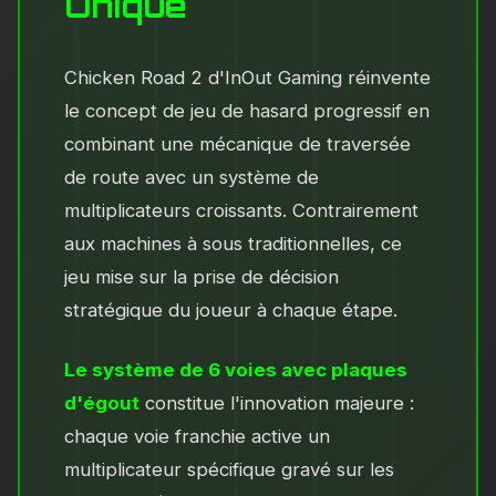
Unique
Chicken Road 2 d'InOut Gaming réinvente
le concept de jeu de hasard progressif en
combinant une mécanique de traversée
de route avec un système de
multiplicateurs croissants. Contrairement
aux machines à sous traditionnelles, ce
jeu mise sur la prise de décision
stratégique du joueur à chaque étape.
Le système de 6 voies avec plaques
d'égout
constitue l'innovation majeure :
chaque voie franchie active un
multiplicateur spécifique gravé sur les