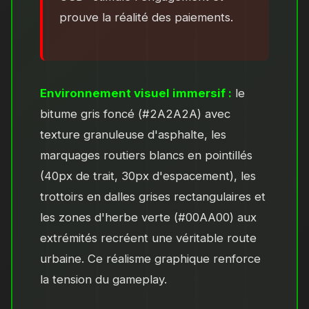
prouve la réalité des paiements.
Environnement visuel immersif :
le
bitume gris foncé (#2A2A2A) avec
texture granuleuse d'asphalte, les
marquages routiers blancs en pointillés
(40px de trait, 30px d'espacement), les
trottoirs en dalles grises rectangulaires et
les zones d'herbe verte (#00AA00) aux
extrémités recréent une véritable route
urbaine. Ce réalisme graphique renforce
la tension du gameplay.