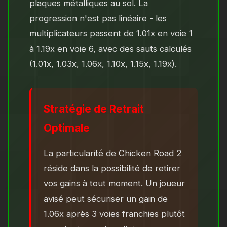
plaques métalliques au sol. La
progression n'est pas linéaire - les
multiplicateurs passent de 1.01x en voie 1
à 1.19x en voie 6, avec des sauts calculés
(1.01x, 1.03x, 1.06x, 1.10x, 1.15x, 1.19x).
Stratégie de Retrait
Optimale
La particularité de Chicken Road 2
réside dans la possibilité de retirer
vos gains à tout moment. Un joueur
avisé peut sécuriser un gain de
1.06x après 3 voies franchies plutôt